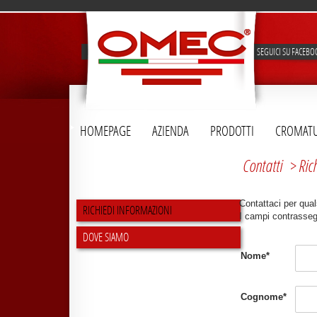
SEGUICI SU FACEBO
HOMEPAGE
AZIENDA
PRODOTTI
CROMAT
Contatti
> Ric
Contattaci per qual
RICHIEDI INFORMAZIONI
I campi contrassegn
DOVE SIAMO
Nome*
Cognome*