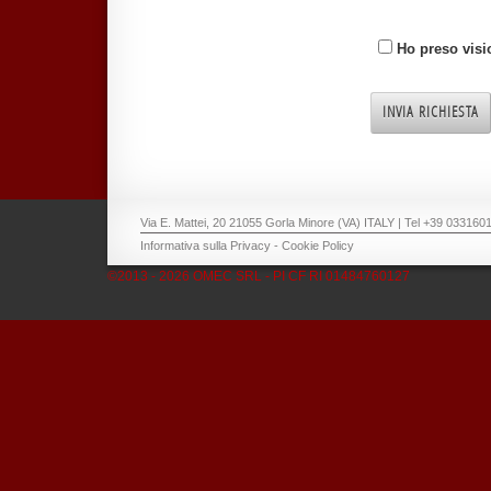
Ho preso visi
Via E. Mattei, 20 21055 Gorla Minore (VA) ITALY | Tel +39 03316
Informativa sulla Privacy
-
Cookie Policy
©2013 - 2026 OMEC SRL - PI CF RI 01484760127